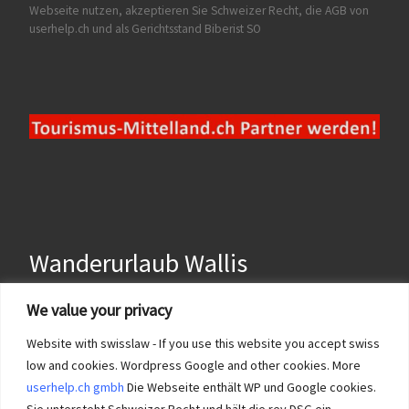
Webseite nutzen, akzeptieren Sie Schweizer Recht, die AGB von
userhelp.ch und als Gerichtsstand Biberist SO
Wanderurlaub Wallis
We value your privacy
Website with swisslaw - If you use this website you accept swiss
low and cookies. Wordpress Google and other cookies. More
Wanderurlaub Wallis hat für us eine Spezialstellung, da Wandern im
userhelp.ch gmbh
Die Webseite enthält WP und Google cookies.
Wallis im Herbst und im Winter die beste Wahl ist für Wanderferien
in der Schweiz. Siehe auch Impressum urlaubschweiz.org und
Sie untersteht Schweizer Recht und hält die rev DSG ein.