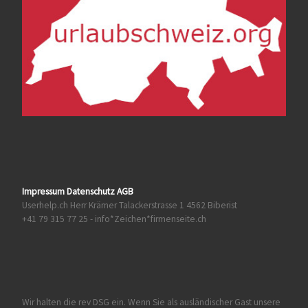
Impressum Datenschutz AGB
Userhelp.ch Herr Krämer Talackerstrasse 1 4562 Biberist
+41 79 315 77 25 - info*Zeichen*firmenseite.ch
Wir halten die rev DSG ein. Wenn Sie als ausländischer Gast unsere