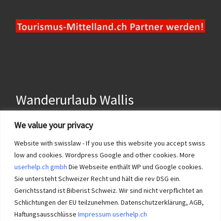
Wanderurlaub Wallis
We value your privacy
Website with swisslaw - If you use this website you accept swiss
low and cookies. Wordpress Google and other cookies. More
Wanderurlaub Wallis hat für us eine Spezialstellung, da Wandern im
userhelp.ch gmbh
Die Webseite enthält WP und Google cookies.
Wallis im Herbst und im Winter die beste Wahl ist für Wanderferien
in der Schweiz. Siehe auch Impressum urlaubschweiz.org und
Sie untersteht Schweizer Recht und hält die rev DSG ein.
userhelp.ch
Gerichtsstand ist Biberist Schweiz. Wir sind nicht verpflichtet an
Schlichtungen der EU teilzunehmen. Datenschutzerklärung, AGB,
Haftungsausschlüsse
Impressum userhelp.ch