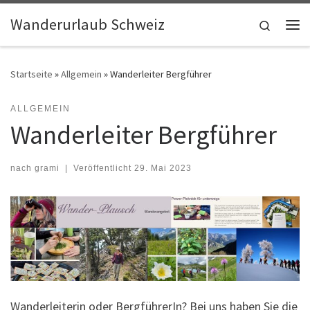
Skip to content
Wanderurlaub Schweiz
Search
Me
Startseite
»
Allgemein
»
Wanderleiter Bergführer
ALLGEMEIN
Wanderleiter Bergführer
nach
grami
|
Veröffentlicht
29. Mai 2023
Wanderleiterin oder BergführerIn? Bei uns haben Sie die