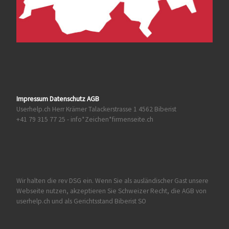
Impressum Datenschutz AGB
Userhelp.ch Herr Krämer Talackerstrasse 1 4562 Biberist
+41 79 315 77 25 - info*Zeichen*firmenseite.ch
Wir halten die rev DSG ein. Wenn Sie als ausländischer Gast unsere
Webseite nutzen, akzeptieren Sie Schweizer Recht, die AGB von
userhelp.ch und als Gerichtsstand Biberist SO